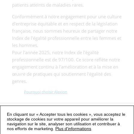
patients atteints de maladies rares.
Conformément à notre engagement pour une culture
d'entreprise équitable et en respect de la législation
française, nous sommes heureux de partager notre
Index de l'égalité professionnelle entre les femmes et
les hommes.
Pour l'année 2025, notre Index de l'égalité
professionnelle est de 97/100. Ce score reflète notre
engagement continu à l'amélioration et à la mise en
œuvre de pratiques qui soutiennent l'égalité des
genres.
Pourquoi choisir Alexion
En cliquant sur « Accepter tous les cookies », vous acceptez le
stockage de cookies sur votre appareil pour améliorer la
navigation sur le site, analyser son utilisation et contribuer à
nos efforts de marketing.
Plus d'informations
© 2024 Alexion