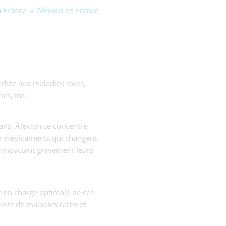
n France
»
Alexion en France
édiée aux maladies rares,
ls, Inc.
ans, Alexion se concentre
de médicaments qui changent
s impactant gravement leurs
e en charge optimale de ces
eints de maladies rares et